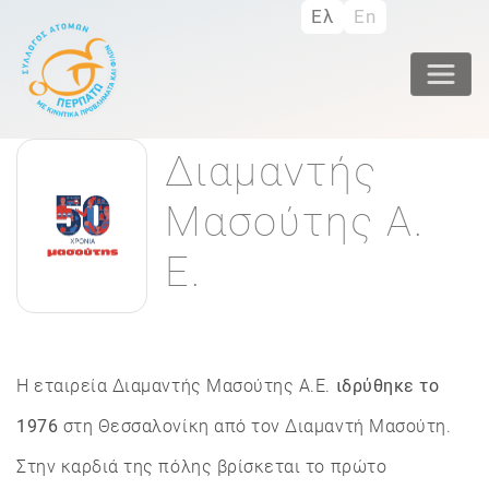
Παράκαμψη
Ελ
En
προς
το
κυρίως
περιεχόμενο
Διαμαντής
Μασούτης Α.
Ε.
Η εταιρεία Διαμαντής Μασούτης Α.Ε.
ιδρύθηκε το
1976
στη Θεσσαλονίκη από τον Διαμαντή Μασούτη.
Στην καρδιά της πόλης βρίσκεται το πρώτο