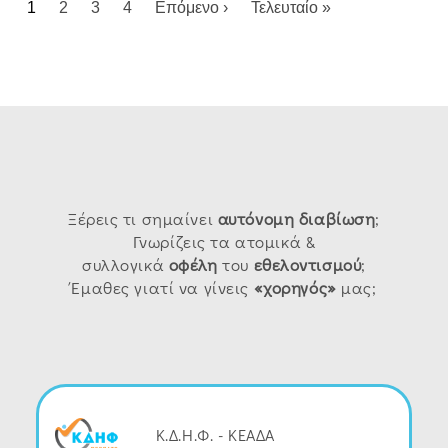
Σελιδοποίηση
Next page
Last page
1
2
3
4
Επόμενο ›
Τελευταίο »
Ξέρεις τι σημαίνει
αυτόνομη
διαβίωση
;
Γνωρίζεις τα ατομικά &
συλλογικά
οφέλη
του
εθελοντισμού
;
Έμαθες γιατί να γίνεις
«χορηγός»
μας;
Κ.Δ.Η.Φ. - ΚΕΑΔΑ