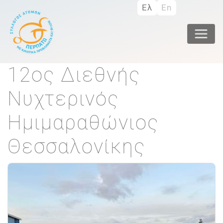
Παράκαμψη
Ελ
En
προς
το
κυρίως
περιεχόμενο
12ος Διεθνής
Νυχτερινός
Ημιμαραθώνιος
Θεσσαλονίκης