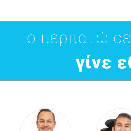
ο περπατώ σε
γίνε 