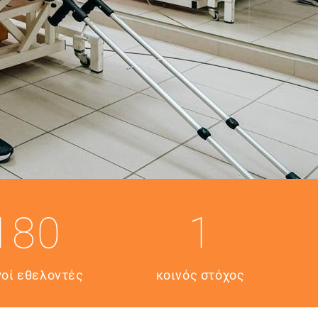
180
1
γοί εθελοντές
κοινός στόχος