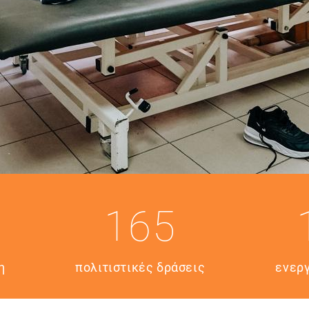
2
165
η
πολιτιστικές δράσεις
ενερ