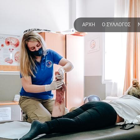
Παράκαμψη
προς
το
η
ΑΡΧΗ
Ο ΣΥΛΛΟΓΟΣ
κυρίως
περιεχόμενο