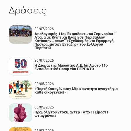
Δράσεις
30/07/2026
Απολογισμός 11ου Εκπαιδευτικού Σεμιναρίου ¨
Άτομα με Κινητική Βλάβη σε Περιβάλλον
Κατασκηνώσεων¨ «Σχεδιασμός και Εφαρμογή
Προγραμμάτων Ένταξης» του Συλλόγου
Περπατώ
30/07/2026
Η Διαμαντής Μασούτης Α.Ε. δίπλα στο 11ο
Εκπαιδευτικό Camp του ΠΕΡΠΑΤΩ
08/05/2026
«Γιορτή Οικογένειας: Μία κοινότητα ανοιχτή για
κάθε οικογένεια!»
06/05/2026
Προβολή του ντοκιμαντέρ «Από Τι Είμαστε
Φτιαγμένοι»
26/03/2026