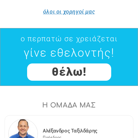
όλοι οι χορηγοί μας
ο περπατώ σε χρειάζεται
γίνε εθελοντής!
θέλω!
Η ΟΜΑΔΑ ΜΑΣ
Αλέξανδρος Ταξιλδάρης
Πρόεδρος