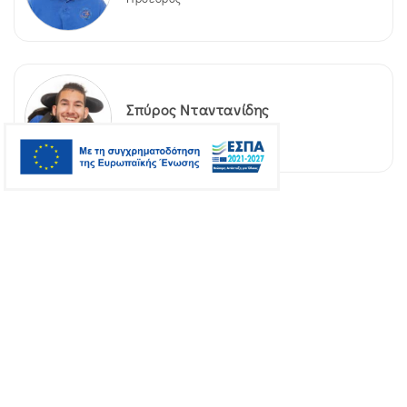
Σπύρος Νταντανίδης
Αντιπρόεδρος
Στέλλα Αργυροπούλου
Project Manager & HR Director
Βιλντάν Γιουσούφ
Κοινωνική Λειτουργός