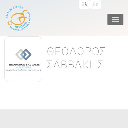
Παράκαμψη
Ελ
En
προς
το
κυρίως
περιεχόμενο
ΘΕΟΔΩΡΟΣ
ΣΑΒΒΑΚΗΣ