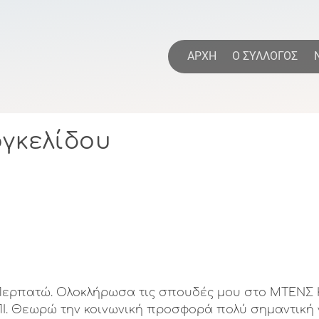
Παράκαμψη
προς
το
η
ΑΡΧΗ
Ο ΣΥΛΛΟΓΟΣ
κυρίως
περιεχόμενο
ργκελίδου
Περπατώ. Ολοκλήρωσα τις σπουδές μου στο ΜΤΕΝΣ Κ
ΑΠΙ. Θεωρώ την κοινωνική προσφορά πολύ σημαντική 