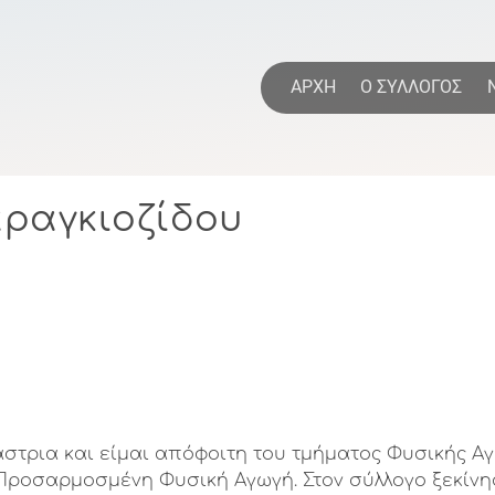
Παράκαμψη
προς
το
η
ΑΡΧΗ
Ο ΣΥΛΛΟΓΟΣ
κυρίως
περιεχόμενο
ραγκιοζίδου
τρια και είμαι απόφοιτη του τμήματος Φυσικής Αγ
Προσαρμοσμένη Φυσική Αγωγή. Στον σύλλογο ξεκίνησ