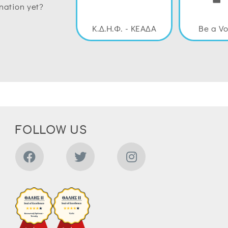
nation yet?
Κ.Δ.Η.Φ. - ΚΕΑΔΑ
Be a Vo
FOLLOW US