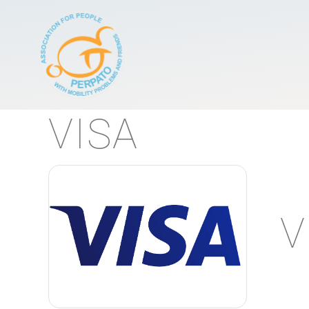
Κεντρική πλοήγησ
VISA
V