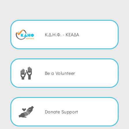
Κ.Δ.Η.Φ. - ΚΕΑΔΑ
Be a Volunteer
Donate Support