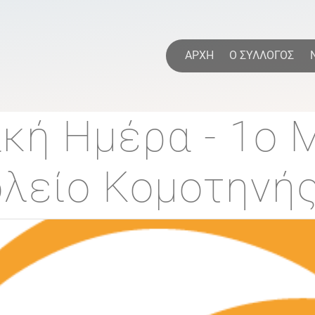
Direkt
zum
Inhalt
η
ΑΡΧΗ
Ο ΣΥΛΛΟΓΟΣ
κή Ημέρα - 1ο 
ολείο Κομοτηνή